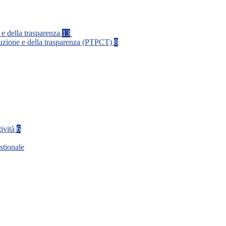
 e della trasparenza
13
rruzione e della trasparenza (PTPCT)
8
tività
6
stionale