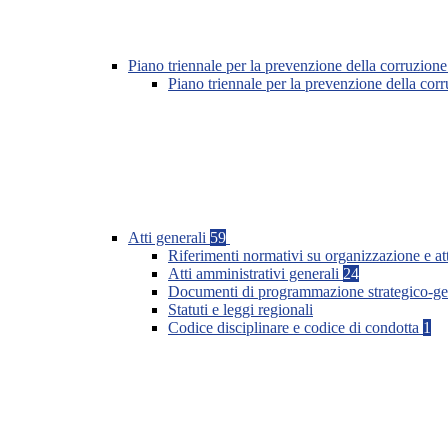
Piano triennale per la prevenzione della corruzione
Piano triennale per la prevenzione della co
Atti generali
59
Riferimenti normativi su organizzazione e at
Atti amministrativi generali
24
Documenti di programmazione strategico-ge
Statuti e leggi regionali
Codice disciplinare e codice di condotta
1