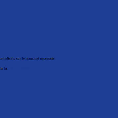
o indicato con le istruzioni necessarie.
ite la
Login Spaggiari