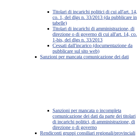
Titolari di incarichi politici di cui all'art. 14,
co. 1, del dlgs n. 33/2013 (da pubblicare in
tabelle)
Titolari di incarichi di amministrazione, di
direzione o di governo di cui all'art. 14, co.
1-bis, del dlgs n. 33/2013
Cessati dall'incarico (documentazione da
pubblicare sul sito web)
Sanzioni per mancata comunicazione dei dati
Sanzioni per mancata o incompleta
comunicazione dei dati da parte dei titolari
di incarichi politici, di amministrazione, di
direzione o di governo
Rendiconti gruppi consiliari regionali/provinciali