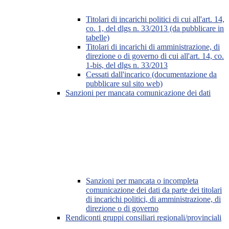
Titolari di incarichi politici di cui all'art. 14,
co. 1, del dlgs n. 33/2013 (da pubblicare in
tabelle)
Titolari di incarichi di amministrazione, di
direzione o di governo di cui all'art. 14, co.
1-bis, del dlgs n. 33/2013
Cessati dall'incarico (documentazione da
pubblicare sul sito web)
Sanzioni per mancata comunicazione dei dati
Sanzioni per mancata o incompleta
comunicazione dei dati da parte dei titolari
di incarichi politici, di amministrazione, di
direzione o di governo
Rendiconti gruppi consiliari regionali/provinciali