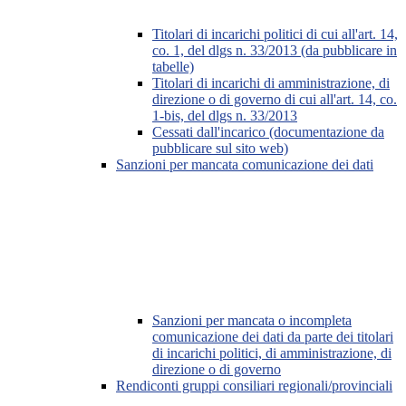
Titolari di incarichi politici di cui all'art. 14,
co. 1, del dlgs n. 33/2013 (da pubblicare in
tabelle)
Titolari di incarichi di amministrazione, di
direzione o di governo di cui all'art. 14, co.
1-bis, del dlgs n. 33/2013
Cessati dall'incarico (documentazione da
pubblicare sul sito web)
Sanzioni per mancata comunicazione dei dati
Sanzioni per mancata o incompleta
comunicazione dei dati da parte dei titolari
di incarichi politici, di amministrazione, di
direzione o di governo
Rendiconti gruppi consiliari regionali/provinciali