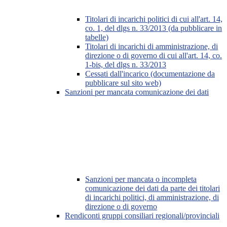
Titolari di incarichi politici di cui all'art. 14,
co. 1, del dlgs n. 33/2013 (da pubblicare in
tabelle)
Titolari di incarichi di amministrazione, di
direzione o di governo di cui all'art. 14, co.
1-bis, del dlgs n. 33/2013
Cessati dall'incarico (documentazione da
pubblicare sul sito web)
Sanzioni per mancata comunicazione dei dati
Sanzioni per mancata o incompleta
comunicazione dei dati da parte dei titolari
di incarichi politici, di amministrazione, di
direzione o di governo
Rendiconti gruppi consiliari regionali/provinciali