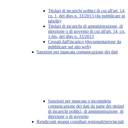
Titolari di incarichi politici di cui all'art. 14,
co. 1, del dlgs n. 33/2013 (da pubblicare in
tabelle)
Titolari di incarichi di amministrazione, di
direzione o di governo di cui all'art. 14, co.
1-bis, del dlgs n. 33/2013
Cessati dall'incarico (documentazione da
pubblicare sul sito web)
Sanzioni per mancata comunicazione dei dati
Sanzioni per mancata o incompleta
comunicazione dei dati da parte dei titolari
di incarichi politici, di amministrazione, di
direzione o di governo
Rendiconti gruppi consiliari regionali/provinciali