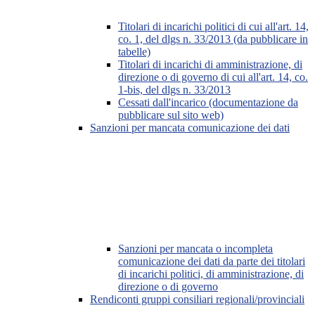
Titolari di incarichi politici di cui all'art. 14,
co. 1, del dlgs n. 33/2013 (da pubblicare in
tabelle)
Titolari di incarichi di amministrazione, di
direzione o di governo di cui all'art. 14, co.
1-bis, del dlgs n. 33/2013
Cessati dall'incarico (documentazione da
pubblicare sul sito web)
Sanzioni per mancata comunicazione dei dati
Sanzioni per mancata o incompleta
comunicazione dei dati da parte dei titolari
di incarichi politici, di amministrazione, di
direzione o di governo
Rendiconti gruppi consiliari regionali/provinciali