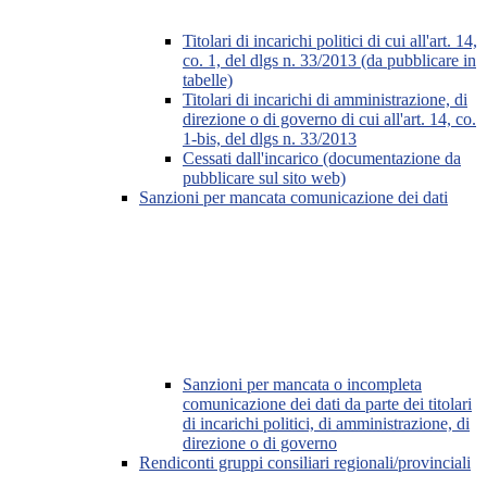
Titolari di incarichi politici di cui all'art. 14,
co. 1, del dlgs n. 33/2013 (da pubblicare in
tabelle)
Titolari di incarichi di amministrazione, di
direzione o di governo di cui all'art. 14, co.
1-bis, del dlgs n. 33/2013
Cessati dall'incarico (documentazione da
pubblicare sul sito web)
Sanzioni per mancata comunicazione dei dati
Sanzioni per mancata o incompleta
comunicazione dei dati da parte dei titolari
di incarichi politici, di amministrazione, di
direzione o di governo
Rendiconti gruppi consiliari regionali/provinciali