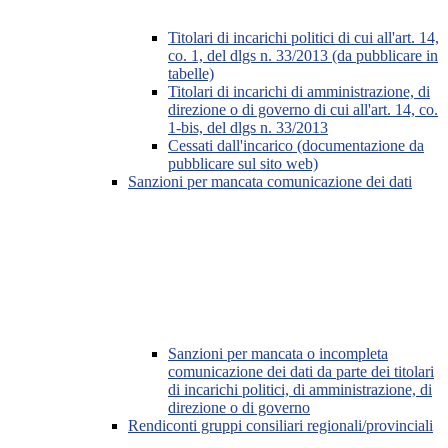
Titolari di incarichi politici di cui all'art. 14,
co. 1, del dlgs n. 33/2013 (da pubblicare in
tabelle)
Titolari di incarichi di amministrazione, di
direzione o di governo di cui all'art. 14, co.
1-bis, del dlgs n. 33/2013
Cessati dall'incarico (documentazione da
pubblicare sul sito web)
Sanzioni per mancata comunicazione dei dati
Sanzioni per mancata o incompleta
comunicazione dei dati da parte dei titolari
di incarichi politici, di amministrazione, di
direzione o di governo
Rendiconti gruppi consiliari regionali/provinciali