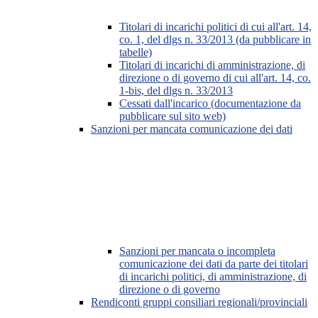
Titolari di incarichi politici di cui all'art. 14,
co. 1, del dlgs n. 33/2013 (da pubblicare in
tabelle)
Titolari di incarichi di amministrazione, di
direzione o di governo di cui all'art. 14, co.
1-bis, del dlgs n. 33/2013
Cessati dall'incarico (documentazione da
pubblicare sul sito web)
Sanzioni per mancata comunicazione dei dati
Sanzioni per mancata o incompleta
comunicazione dei dati da parte dei titolari
di incarichi politici, di amministrazione, di
direzione o di governo
Rendiconti gruppi consiliari regionali/provinciali