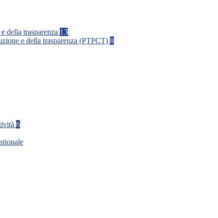
 e della trasparenza
13
rruzione e della trasparenza (PTPCT)
8
tività
6
stionale