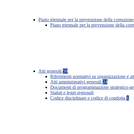
Piano triennale per la prevenzione della corruzione
Piano triennale per la prevenzione della co
Atti generali
59
Riferimenti normativi su organizzazione e at
Atti amministrativi generali
24
Documenti di programmazione strategico-ge
Statuti e leggi regionali
Codice disciplinare e codice di condotta
1