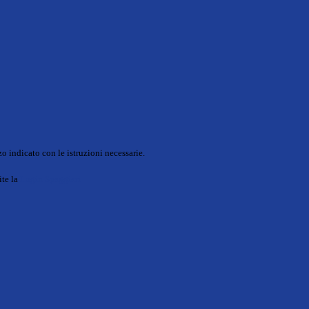
o indicato con le istruzioni necessarie.
ite la
Login Spaggiari