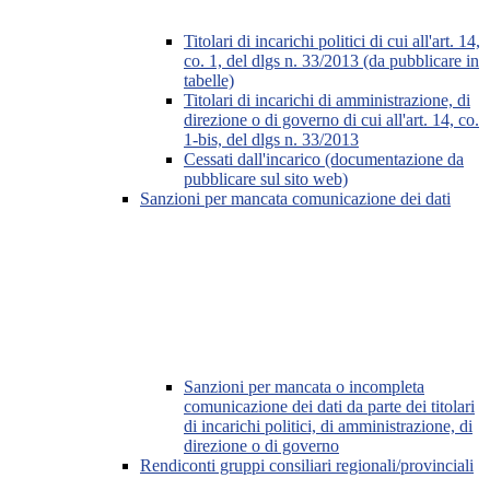
Titolari di incarichi politici di cui all'art. 14,
co. 1, del dlgs n. 33/2013 (da pubblicare in
tabelle)
Titolari di incarichi di amministrazione, di
direzione o di governo di cui all'art. 14, co.
1-bis, del dlgs n. 33/2013
Cessati dall'incarico (documentazione da
pubblicare sul sito web)
Sanzioni per mancata comunicazione dei dati
Sanzioni per mancata o incompleta
comunicazione dei dati da parte dei titolari
di incarichi politici, di amministrazione, di
direzione o di governo
Rendiconti gruppi consiliari regionali/provinciali