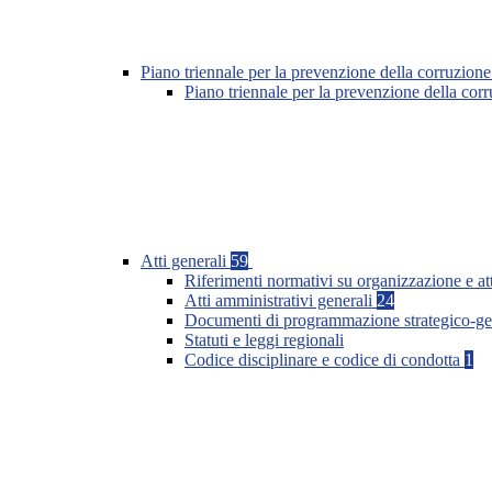
Piano triennale per la prevenzione della corruzione
Piano triennale per la prevenzione della co
Atti generali
59
Riferimenti normativi su organizzazione e at
Atti amministrativi generali
24
Documenti di programmazione strategico-ge
Statuti e leggi regionali
Codice disciplinare e codice di condotta
1