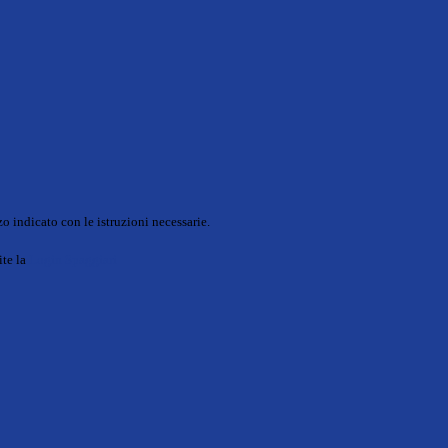
o indicato con le istruzioni necessarie.
ite la
Login Spaggiari