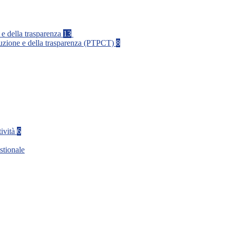
 e della trasparenza
13
rruzione e della trasparenza (PTPCT)
8
tività
6
stionale