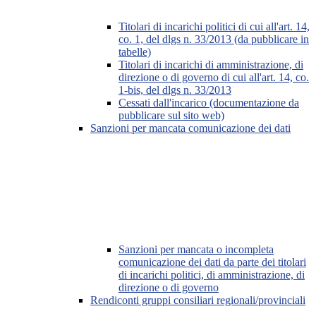
Titolari di incarichi politici di cui all'art. 14,
co. 1, del dlgs n. 33/2013 (da pubblicare in
tabelle)
Titolari di incarichi di amministrazione, di
direzione o di governo di cui all'art. 14, co.
1-bis, del dlgs n. 33/2013
Cessati dall'incarico (documentazione da
pubblicare sul sito web)
Sanzioni per mancata comunicazione dei dati
Sanzioni per mancata o incompleta
comunicazione dei dati da parte dei titolari
di incarichi politici, di amministrazione, di
direzione o di governo
Rendiconti gruppi consiliari regionali/provinciali