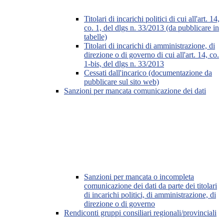
Titolari di incarichi politici di cui all'art. 14,
co. 1, del dlgs n. 33/2013 (da pubblicare in
tabelle)
Titolari di incarichi di amministrazione, di
direzione o di governo di cui all'art. 14, co.
1-bis, del dlgs n. 33/2013
Cessati dall'incarico (documentazione da
pubblicare sul sito web)
Sanzioni per mancata comunicazione dei dati
Sanzioni per mancata o incompleta
comunicazione dei dati da parte dei titolari
di incarichi politici, di amministrazione, di
direzione o di governo
Rendiconti gruppi consiliari regionali/provinciali