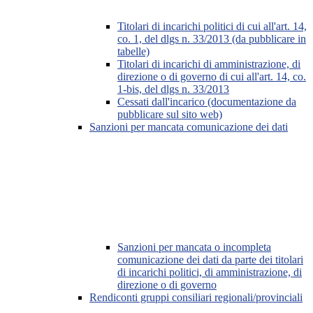
Titolari di incarichi politici di cui all'art. 14,
co. 1, del dlgs n. 33/2013 (da pubblicare in
tabelle)
Titolari di incarichi di amministrazione, di
direzione o di governo di cui all'art. 14, co.
1-bis, del dlgs n. 33/2013
Cessati dall'incarico (documentazione da
pubblicare sul sito web)
Sanzioni per mancata comunicazione dei dati
Sanzioni per mancata o incompleta
comunicazione dei dati da parte dei titolari
di incarichi politici, di amministrazione, di
direzione o di governo
Rendiconti gruppi consiliari regionali/provinciali