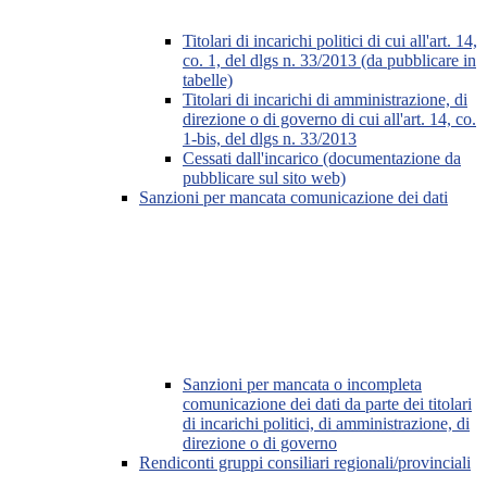
Titolari di incarichi politici di cui all'art. 14,
co. 1, del dlgs n. 33/2013 (da pubblicare in
tabelle)
Titolari di incarichi di amministrazione, di
direzione o di governo di cui all'art. 14, co.
1-bis, del dlgs n. 33/2013
Cessati dall'incarico (documentazione da
pubblicare sul sito web)
Sanzioni per mancata comunicazione dei dati
Sanzioni per mancata o incompleta
comunicazione dei dati da parte dei titolari
di incarichi politici, di amministrazione, di
direzione o di governo
Rendiconti gruppi consiliari regionali/provinciali