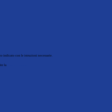
o indicato con le istruzioni necessarie.
ite la
Login Spaggiari