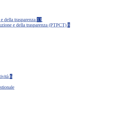
 e della trasparenza
13
rruzione e della trasparenza (PTPCT)
8
tività
6
stionale