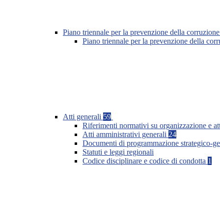
Piano triennale per la prevenzione della corruzione
Piano triennale per la prevenzione della co
Atti generali
59
Riferimenti normativi su organizzazione e at
Atti amministrativi generali
24
Documenti di programmazione strategico-ge
Statuti e leggi regionali
Codice disciplinare e codice di condotta
1