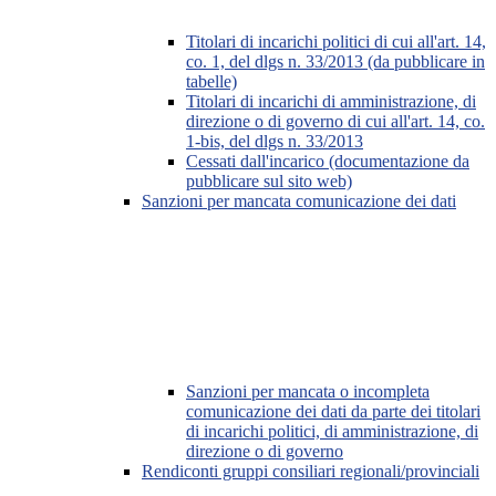
Titolari di incarichi politici di cui all'art. 14,
co. 1, del dlgs n. 33/2013 (da pubblicare in
tabelle)
Titolari di incarichi di amministrazione, di
direzione o di governo di cui all'art. 14, co.
1-bis, del dlgs n. 33/2013
Cessati dall'incarico (documentazione da
pubblicare sul sito web)
Sanzioni per mancata comunicazione dei dati
Sanzioni per mancata o incompleta
comunicazione dei dati da parte dei titolari
di incarichi politici, di amministrazione, di
direzione o di governo
Rendiconti gruppi consiliari regionali/provinciali