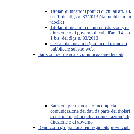
Titolari di incarichi politici di cui all'art. 14,
co. 1, del dlgs n. 33/2013 (da pubblicare in
tabelle)
Titolari di incarichi di amministrazione, di
direzione o di governo di cui all'art. 14, co.
1-bis, del dlgs n. 33/2013
Cessati dall'incarico (documentazione da
pubblicare sul sito web)
Sanzioni per mancata comunicazione dei dati
Sanzioni per mancata o incompleta
comunicazione dei dati da parte dei titolari
di incarichi politici, di amministrazione, di
direzione o di governo
Rendiconti gruppi consiliari regionali/provinciali