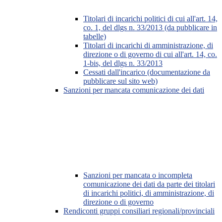
Titolari di incarichi politici di cui all'art. 14,
co. 1, del dlgs n. 33/2013 (da pubblicare in
tabelle)
Titolari di incarichi di amministrazione, di
direzione o di governo di cui all'art. 14, co.
1-bis, del dlgs n. 33/2013
Cessati dall'incarico (documentazione da
pubblicare sul sito web)
Sanzioni per mancata comunicazione dei dati
Sanzioni per mancata o incompleta
comunicazione dei dati da parte dei titolari
di incarichi politici, di amministrazione, di
direzione o di governo
Rendiconti gruppi consiliari regionali/provinciali