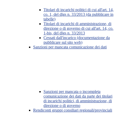
Titolari di incarichi politici di cui all'art. 14,
co. 1, del dlgs n. 33/2013 (da pubblicare in
tabelle)
Titolari di incarichi di amministrazione, di
direzione o di governo di cui all'art. 14, co.
1-bis, del dlgs n. 33/2013
Cessati dall'incarico (documentazione da
pubblicare sul sito web)
Sanzioni per mancata comunicazione dei dati
Sanzioni per mancata o incompleta
comunicazione dei dati da parte dei titolari
di incarichi politici, di amministrazione, di
direzione o di governo
Rendiconti gruppi consiliari regionali/provinciali