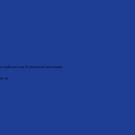
o indicato con le istruzioni necessarie.
ite la
Login Spaggiari