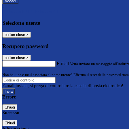
-
Entra con SPID
Entra con CIE
Seleziona utente
button close
×
Recupero password
button close
×
E-mail
Verrà inviato un messaggio all'indirizz
Non hai una e-mail associata al nome utente? Effettua il reset della password tram
E-mail inviata, si prega di controllare la casella di posta elettronica!
Errore
Chiudi
Successo
Chiudi
Informazione