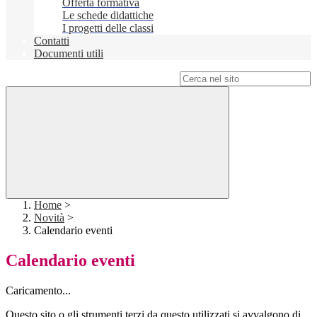
Offerta formativa
Le schede didattiche
I progetti delle classi
Contatti
Documenti utili
Campo di ricerca per le pagine del sito
Home
>
Novità
>
Calendario eventi
Calendario eventi
Caricamento...
Questo sito o gli strumenti terzi da questo utilizzati si avvalgono di