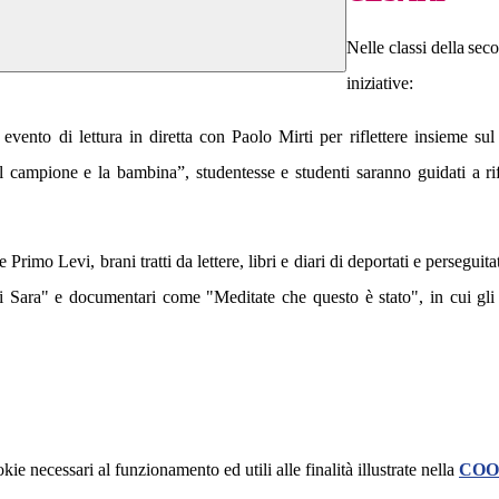
Nelle
classi
della
seco
iniziative:
evento di lettura in diretta con Paolo Mirti per riflettere insieme su
campione e la bambina”, studentesse e studenti saranno guidati a riflet
k e Primo Levi, b
rani tratti da lettere, libri e diari di deportati e perseg
i Sara" e documentari come "Meditate che questo è stato", in cui gli
kie necessari al funzionamento ed utili alle finalità illustrate nella
COO