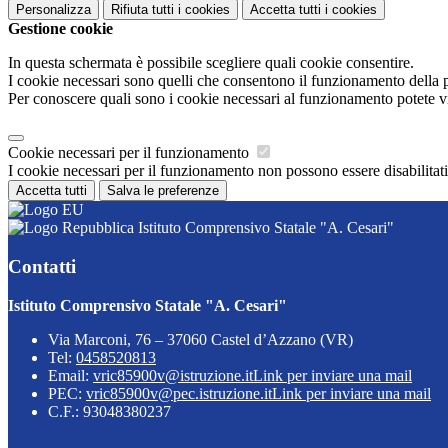
Personalizza
Rifiuta tutti
i cookies
Accetta tutti
i cookies
Gestione cookie
In questa schermata è possibile scegliere quali cookie consentire.
I cookie necessari sono quelli che consentono il funzionamento della pi
Per conoscere quali sono i cookie necessari al funzionamento potete v
Cookie necessari per il funzionamento
I cookie necessari per il funzionamento non possono essere disabilitati.
Accetta tutti
Salva le preferenze
Istituto Comprensivo Statale "A. Cesari"
Contatti
Istituto Comprensivo Statale "A. Cesari"
Via Marconi, 76 – 37060 Castel d’Azzano (VR)
Tel:
0458520813
Email:
vric85900v@istruzione.it
Link per inviare una mail
PEC:
vric85900v@pec.istruzione.it
Link per inviare una mail
C.F.: 93048380237