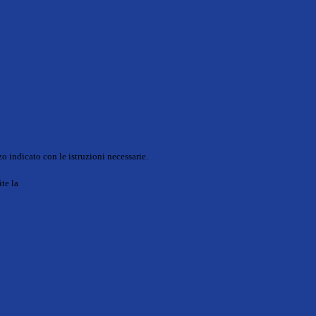
o indicato con le istruzioni necessarie.
ite la
Login Spaggiari