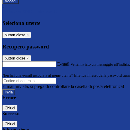
-
Entra con SPID
Entra con CIE
Seleziona utente
button close
×
Recupero password
button close
×
E-mail
Verrà inviato un messaggio all'indirizz
Non hai una e-mail associata al nome utente? Effettua il reset della password tram
E-mail inviata, si prega di controllare la casella di posta elettronica!
Errore
Chiudi
Successo
Chiudi
Informazione