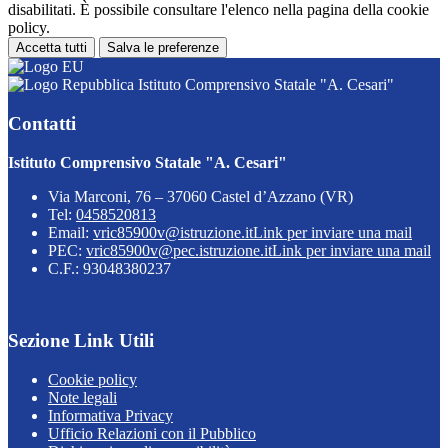
disabilitati. È possibile consultare l'elenco nella pagina della cookie
policy.
Accetta tutti
Salva le preferenze
Istituto Comprensivo Statale "A. Cesari"
Contatti
Istituto Comprensivo Statale "A. Cesari"
Via Marconi, 76 – 37060 Castel d’Azzano (VR)
Tel:
0458520813
Email:
vric85900v@istruzione.it
Link per inviare una mail
PEC:
vric85900v@pec.istruzione.it
Link per inviare una mail
C.F.: 93048380237
Sezione Link Utili
Cookie policy
Note legali
Informativa Privacy
Ufficio Relazioni con il Pubblico