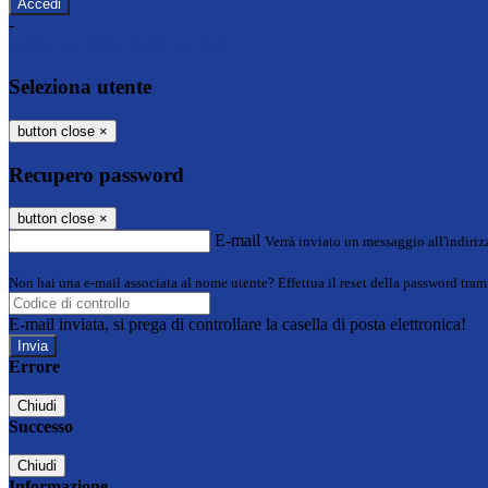
-
Entra con SPID
Entra con CIE
Seleziona utente
button close
×
Recupero password
button close
×
E-mail
Verrà inviato un messaggio all'indirizz
Non hai una e-mail associata al nome utente? Effettua il reset della password tram
E-mail inviata, si prega di controllare la casella di posta elettronica!
Errore
Chiudi
Successo
Chiudi
Informazione