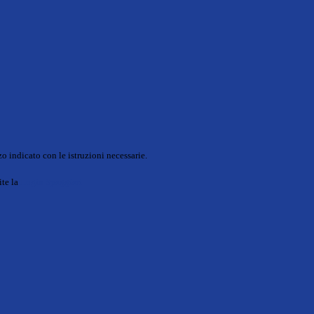
o indicato con le istruzioni necessarie.
ite la
Login Spaggiari