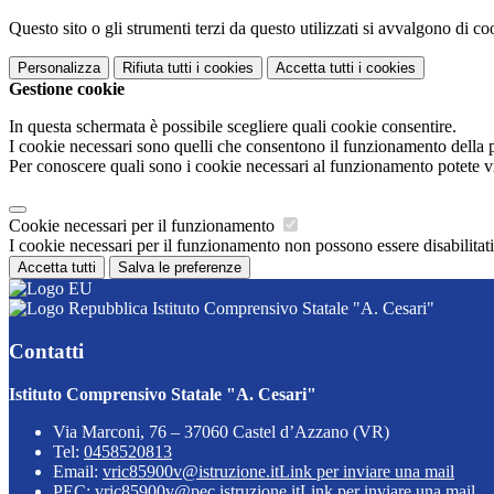
Questo sito o gli strumenti terzi da questo utilizzati si avvalgono di coo
Personalizza
Rifiuta tutti
i cookies
Accetta tutti
i cookies
Gestione cookie
In questa schermata è possibile scegliere quali cookie consentire.
I cookie necessari sono quelli che consentono il funzionamento della pi
Per conoscere quali sono i cookie necessari al funzionamento potete v
Cookie necessari per il funzionamento
I cookie necessari per il funzionamento non possono essere disabilitati.
Accetta tutti
Salva le preferenze
Istituto Comprensivo Statale "A. Cesari"
Contatti
Istituto Comprensivo Statale "A. Cesari"
Via Marconi, 76 – 37060 Castel d’Azzano (VR)
Tel:
0458520813
Email:
vric85900v@istruzione.it
Link per inviare una mail
PEC:
vric85900v@pec.istruzione.it
Link per inviare una mail