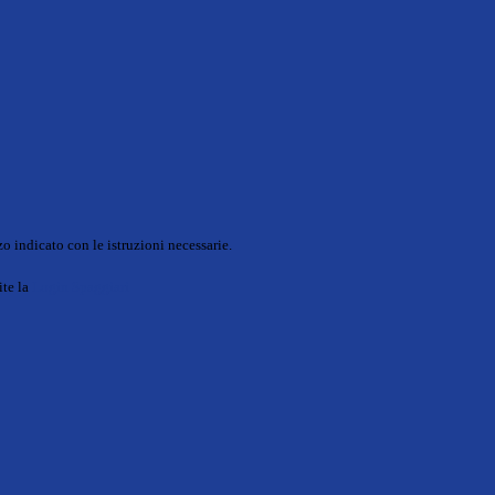
o indicato con le istruzioni necessarie.
ite la
Login Spaggiari