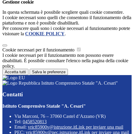
Gestione cookie
In questa schermata è possibile scegliere quali cookie consentire.
I cookie necessari sono quelli che consentono il funzionamento della
piattaforma e non è possibile disabilitarli.
Per conoscere quali sono i cookie necessari al funzionamento potete
visionare la
COOKIE POLICY
.
Cookie necessari per il funzionamento
I cookie necessari per il funzionamento non possono essere
disabilitati. È possibile consultare l'elenco nella pagina della cookie
policy.
Accetta tutti
Salva le preferenze
Istituto Comprensivo Statale "A. Cesari"
Contatti
Istituto Comprensivo Statale "A. Cesari"
Via Marconi, 76 – 37060 Castel d’Azzano (VR)
Tel:
0458520813
Email:
vric85900v@istruzione.it
Link per inviare una mail
PEC:
vric85900v@pec.istruzione.it
Link per inviare una mail