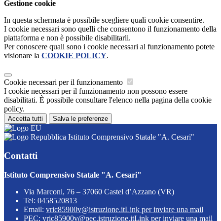
Gestione cookie
In questa schermata è possibile scegliere quali cookie consentire.
I cookie necessari sono quelli che consentono il funzionamento della
piattaforma e non è possibile disabilitarli.
Per conoscere quali sono i cookie necessari al funzionamento potete
visionare la
COOKIE POLICY
.
Cookie necessari per il funzionamento
I cookie necessari per il funzionamento non possono essere
disabilitati. È possibile consultare l'elenco nella pagina della cookie
policy.
Accetta tutti
Salva le preferenze
Istituto Comprensivo Statale "A. Cesari"
Contatti
Istituto Comprensivo Statale "A. Cesari"
Via Marconi, 76 – 37060 Castel d’Azzano (VR)
Tel:
0458520813
Email:
vric85900v@istruzione.it
Link per inviare una mail
PEC:
vric85900v@pec.istruzione.it
Link per inviare una mail