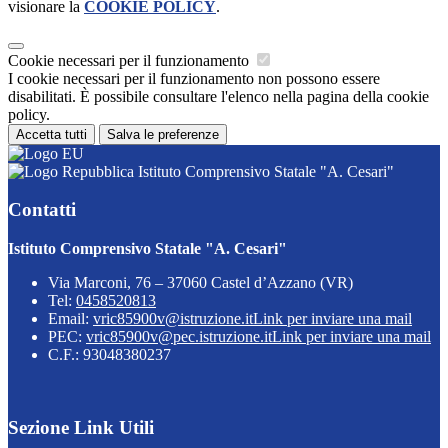
visionare la
COOKIE POLICY
.
Cookie necessari per il funzionamento
I cookie necessari per il funzionamento non possono essere
disabilitati. È possibile consultare l'elenco nella pagina della cookie
policy.
Accetta tutti
Salva le preferenze
Istituto Comprensivo Statale "A. Cesari"
Contatti
Istituto Comprensivo Statale "A. Cesari"
Via Marconi, 76 – 37060 Castel d’Azzano (VR)
Tel:
0458520813
Email:
vric85900v@istruzione.it
Link per inviare una mail
PEC:
vric85900v@pec.istruzione.it
Link per inviare una mail
C.F.: 93048380237
Sezione Link Utili