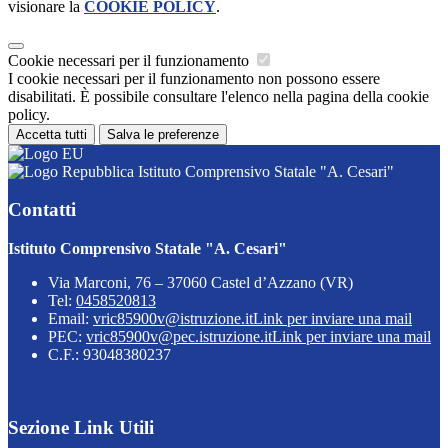
visionare la
COOKIE POLICY
.
Cookie necessari per il funzionamento
I cookie necessari per il funzionamento non possono essere
disabilitati. È possibile consultare l'elenco nella pagina della cookie
policy.
Accetta tutti
Salva le preferenze
Istituto Comprensivo Statale "A. Cesari"
Contatti
Istituto Comprensivo Statale "A. Cesari"
Via Marconi, 76 – 37060 Castel d’Azzano (VR)
Tel:
0458520813
Email:
vric85900v@istruzione.it
Link per inviare una mail
PEC:
vric85900v@pec.istruzione.it
Link per inviare una mail
C.F.: 93048380237
Sezione Link Utili