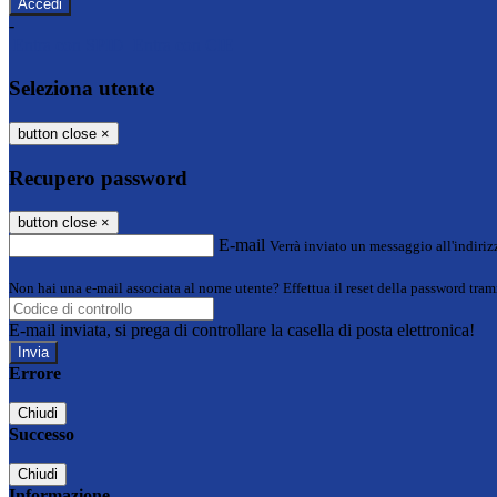
-
Entra con SPID
Entra con CIE
Seleziona utente
button close
×
Recupero password
button close
×
E-mail
Verrà inviato un messaggio all'indirizz
Non hai una e-mail associata al nome utente? Effettua il reset della password tram
E-mail inviata, si prega di controllare la casella di posta elettronica!
Errore
Chiudi
Successo
Chiudi
Informazione