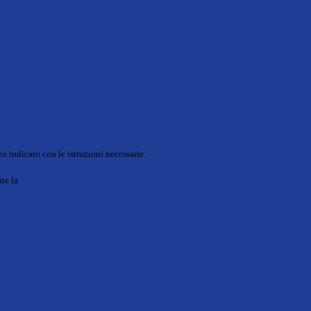
o indicato con le istruzioni necessarie.
ite la
Login Spaggiari