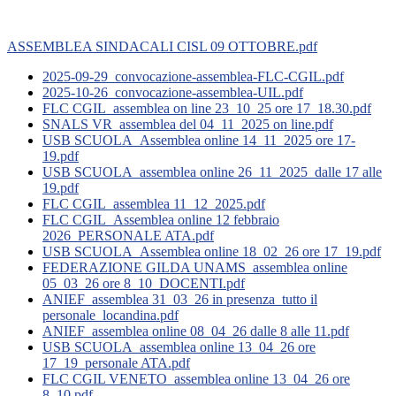
ASSEMBLEA SINDACALI CISL 09 OTTOBRE.pdf
2025-09-29_convocazione-assemblea-FLC-CGIL.pdf
2025-10-26_convocazione-assemblea-UIL.pdf
FLC CGIL_assemblea on line 23_10_25 ore 17_18.30.pdf
SNALS VR_assemblea del 04_11_2025 on line.pdf
USB SCUOLA_Assemblea online 14_11_2025 ore 17-
19.pdf
USB SCUOLA_assemblea online 26_11_2025_dalle 17 alle
19.pdf
FLC CGIL_assemblea 11_12_2025.pdf
FLC CGIL_Assemblea online 12 febbraio
2026_PERSONALE ATA.pdf
USB SCUOLA_Assemblea online 18_02_26 ore 17_19.pdf
FEDERAZIONE GILDA UNAMS_assemblea online
05_03_26 ore 8_10_DOCENTI.pdf
ANIEF_assemblea 31_03_26 in presenza_tutto il
personale_locandina.pdf
ANIEF_assemblea online 08_04_26 dalle 8 alle 11.pdf
USB SCUOLA_assemblea online 13_04_26 ore
17_19_personale ATA.pdf
FLC CGIL VENETO_assemblea online 13_04_26 ore
8_10.pdf