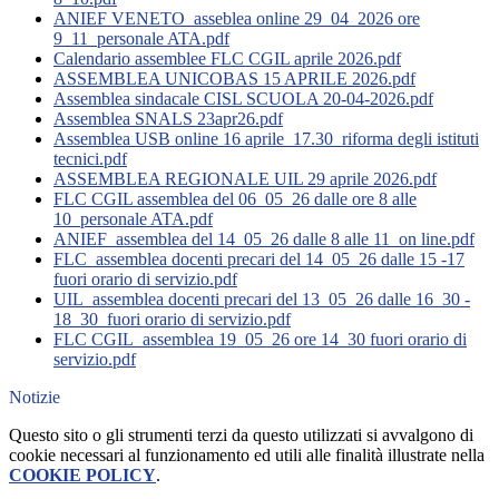
ANIEF VENETO_asseblea online 29_04_2026 ore
9_11_personale ATA.pdf
Calendario assemblee FLC CGIL aprile 2026.pdf
ASSEMBLEA UNICOBAS 15 APRILE 2026.pdf
Assemblea sindacale CISL SCUOLA 20-04-2026.pdf
Assemblea SNALS 23apr26.pdf
Assemblea USB online 16 aprile_17.30_riforma degli istituti
tecnici.pdf
ASSEMBLEA REGIONALE UIL 29 aprile 2026.pdf
FLC CGIL assemblea del 06_05_26 dalle ore 8 alle
10_personale ATA.pdf
ANIEF_assemblea del 14_05_26 dalle 8 alle 11_on line.pdf
FLC_assemblea docenti precari del 14_05_26 dalle 15 -17
fuori orario di servizio.pdf
UIL_assemblea docenti precari del 13_05_26 dalle 16_30 -
18_30_fuori orario di servizio.pdf
FLC CGIL_assemblea 19_05_26 ore 14_30 fuori orario di
servizio.pdf
Notizie
Questo sito o gli strumenti terzi da questo utilizzati si avvalgono di
cookie necessari al funzionamento ed utili alle finalità illustrate nella
COOKIE POLICY
.