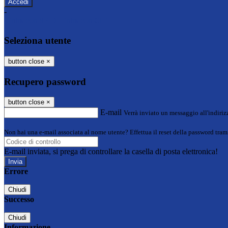
-
Entra con SPID
Entra con CIE
Seleziona utente
button close
×
Recupero password
button close
×
E-mail
Verrà inviato un messaggio all'indirizz
Non hai una e-mail associata al nome utente? Effettua il reset della password tram
E-mail inviata, si prega di controllare la casella di posta elettronica!
Errore
Chiudi
Successo
Chiudi
Informazione