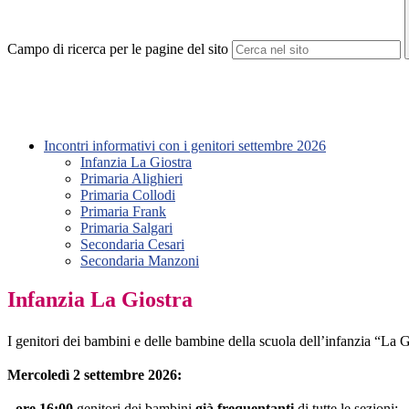
Campo di ricerca per le pagine del sito
Incontri informativi con i genitori settembre 2026
Infanzia La Giostra
Primaria Alighieri
Primaria Collodi
Primaria Frank
Primaria Salgari
Secondaria Cesari
Secondaria Manzoni
Infanzia La Giostra
I genitori dei bambini e delle bambine della scuola dell’infanzia “La Gi
Mercoledì 2 settembre 2026:
- ore 16:00
genitori dei bambini
già frequentanti
di tutte le sezioni;