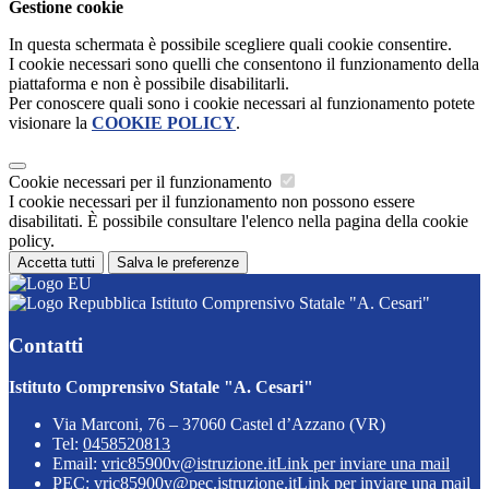
Gestione cookie
In questa schermata è possibile scegliere quali cookie consentire.
I cookie necessari sono quelli che consentono il funzionamento della
piattaforma e non è possibile disabilitarli.
Per conoscere quali sono i cookie necessari al funzionamento potete
visionare la
COOKIE POLICY
.
Cookie necessari per il funzionamento
I cookie necessari per il funzionamento non possono essere
disabilitati. È possibile consultare l'elenco nella pagina della cookie
policy.
Accetta tutti
Salva le preferenze
Istituto Comprensivo Statale "A. Cesari"
Contatti
Istituto Comprensivo Statale "A. Cesari"
Via Marconi, 76 – 37060 Castel d’Azzano (VR)
Tel:
0458520813
Email:
vric85900v@istruzione.it
Link per inviare una mail
PEC:
vric85900v@pec.istruzione.it
Link per inviare una mail