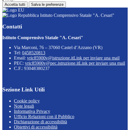
Accetta tutti
Salva le preferenze
Istituto Comprensivo Statale "A. Cesari"
Contatti
Istituto Comprensivo Statale "A. Cesari"
Via Marconi, 76 – 37060 Castel d’Azzano (VR)
Tel:
0458520813
Email:
vric85900v@istruzione.it
Link per inviare una mail
PEC:
vric85900v@pec.istruzione.it
Link per inviare una mail
C.F.: 93048380237
Sezione Link Utili
Cookie policy
Note legali
Informativa Privacy
Ufficio Relazioni con il Pubblico
Dichiarazione di accessibilità
Obiettivi di accessibilità