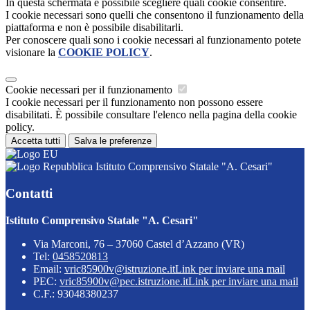
In questa schermata è possibile scegliere quali cookie consentire.
I cookie necessari sono quelli che consentono il funzionamento della
piattaforma e non è possibile disabilitarli.
Per conoscere quali sono i cookie necessari al funzionamento potete
visionare la
COOKIE POLICY
.
Cookie necessari per il funzionamento
I cookie necessari per il funzionamento non possono essere
disabilitati. È possibile consultare l'elenco nella pagina della cookie
policy.
Accetta tutti
Salva le preferenze
Istituto Comprensivo Statale "A. Cesari"
Contatti
Istituto Comprensivo Statale "A. Cesari"
Via Marconi, 76 – 37060 Castel d’Azzano (VR)
Tel:
0458520813
Email:
vric85900v@istruzione.it
Link per inviare una mail
PEC:
vric85900v@pec.istruzione.it
Link per inviare una mail
C.F.: 93048380237