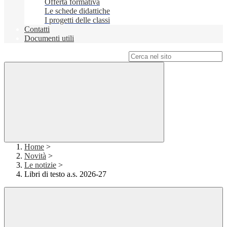
Offerta formativa
Le schede didattiche
I progetti delle classi
Contatti
Documenti utili
Campo di ricerca per le pagine del sito
Home
>
Novità
>
Le notizie
>
Libri di testo a.s. 2026-27