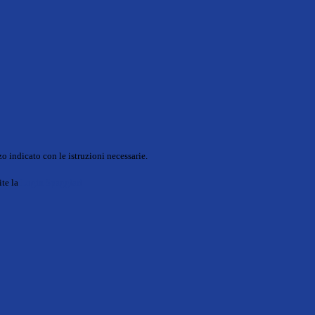
o indicato con le istruzioni necessarie.
ite la
Login Spaggiari