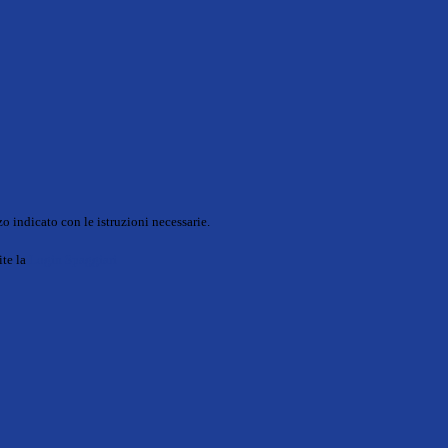
o indicato con le istruzioni necessarie.
ite la
Login Spaggiari