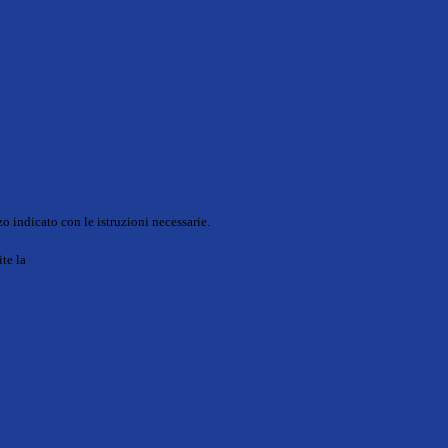
o indicato con le istruzioni necessarie.
ite la
Login Spaggiari