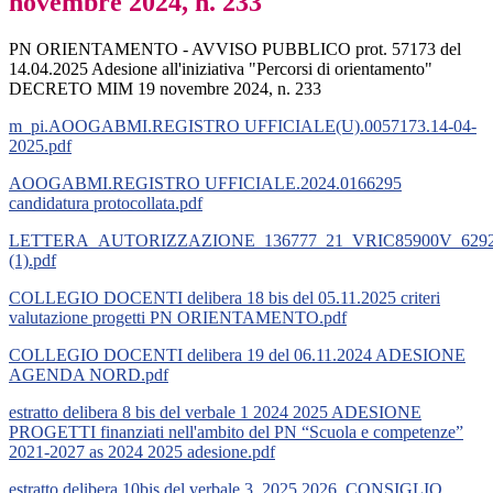
novembre 2024, n. 233
PN ORIENTAMENTO - AVVISO PUBBLICO prot. 57173 del
14.04.2025 Adesione all'iniziativa "Percorsi di orientamento"
DECRETO MIM 19 novembre 2024, n. 233
m_pi.AOOGABMI.REGISTRO UFFICIALE(U).0057173.14-04-
2025.pdf
AOOGABMI.REGISTRO UFFICIALE.2024.0166295
candidatura protocollata.pdf
LETTERA_AUTORIZZAZIONE_136777_21_VRIC85900V_629
(1).pdf
COLLEGIO DOCENTI delibera 18 bis del 05.11.2025 criteri
valutazione progetti PN ORIENTAMENTO.pdf
COLLEGIO DOCENTI delibera 19 del 06.11.2024 ADESIONE
AGENDA NORD.pdf
estratto delibera 8 bis del verbale 1 2024 2025 ADESIONE
PROGETTI finanziati nell'ambito del PN “Scuola e competenze”
2021-2027 as 2024 2025 adesione.pdf
estratto delibera 10bis del verbale 3_2025 2026_CONSIGLIO