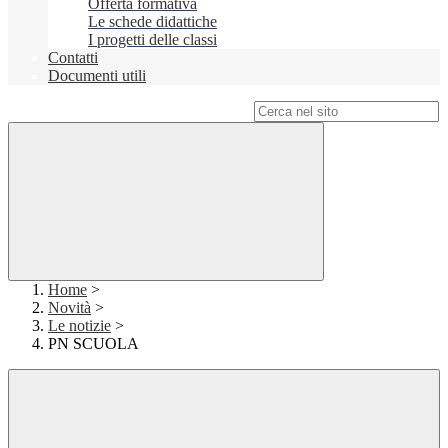
Offerta formativa
Le schede didattiche
I progetti delle classi
Contatti
Documenti utili
Campo di ricerca per le pagine del sito
Home
>
Novità
>
Le notizie
>
PN SCUOLA