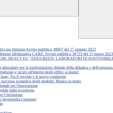
 per Infanzia Avviso pubblico 38007 del 27 maggio 2022
 all'iniziativa CARE. Avviso pubblico 36723 del 15 marzo 2023
SR- REACT EU "EDUGREEN: LABORATORI DI SOSTENIBILITA' P
zature per la trasformazione digitale della didattica e dell'organizza
ato e sicuro all'interno degli edifici scolastici
e- Tra il vecchio e il nuovo continente
ccesso scolastico degli studenti- Musica in teatro
itale per l'innovazione
ate dalla tecnologia
 l’inclusione
divertendoci insieme!
le
problem