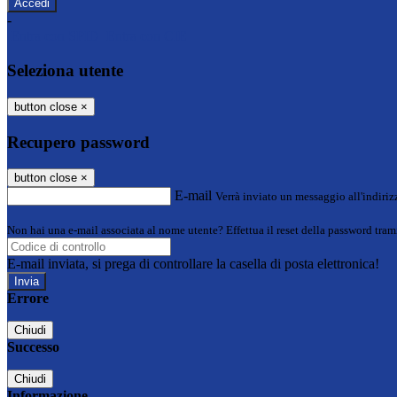
-
Entra con SPID
Entra con CIE
Seleziona utente
button close
×
Recupero password
button close
×
E-mail
Verrà inviato un messaggio all'indirizz
Non hai una e-mail associata al nome utente? Effettua il reset della password tram
E-mail inviata, si prega di controllare la casella di posta elettronica!
Errore
Chiudi
Successo
Chiudi
Informazione