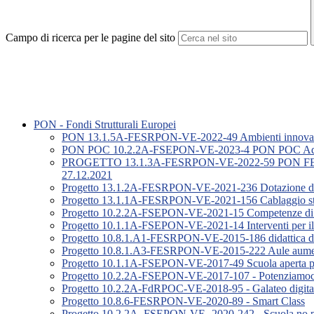
Campo di ricerca per le pagine del sito
PON - Fondi Strutturali Europei
PON 13.1.5A-FESRPON-VE-2022-49 Ambienti innovativi
PON POC 10.2.2A-FSEPON-VE-2023-4 PON POC Adesione
PROGETTO 13.1.3A-FESRPON-VE-2022-59 PON FE
27.12.2021
Progetto 13.1.2A-FESRPON-VE-2021-236 Dotazione di attrz
Progetto 13.1.1A-FESRPON-VE-2021-156 Cablaggio struttur
Progetto 10.2.2A-FSEPON-VE-2021-15 Competenze di bas
Progetto 10.1.1A-FSEPON-VE-2021-14 Interventi per il su
Progetto 10.8.1.A1-FESRPON-VE-2015-186 didattica dig
Progetto 10.8.1.A3-FESRPON-VE-2015-222 Aule aument
Progetto 10.1.1A-FSEPON-VE-2017-49 Scuola aperta per
Progetto 10.2.2A-FSEPON-VE-2017-107 - Potenziamoci 
Progetto 10.2.2A-FdRPOC-VE-2018-95 - Galateo digita
Progetto 10.8.6-FESRPON-VE-2020-89 - Smart Class
Progetto 10.2.2A -FSEPON-VE -2020-242 - Scuola no 