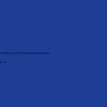
o indicato con le istruzioni necessarie.
ite la
Login Spaggiari