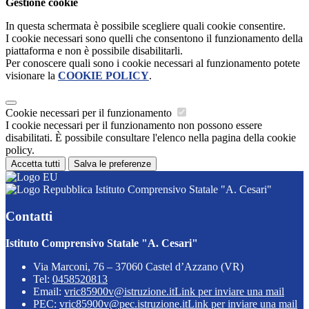
Gestione cookie
In questa schermata è possibile scegliere quali cookie consentire.
I cookie necessari sono quelli che consentono il funzionamento della
piattaforma e non è possibile disabilitarli.
Per conoscere quali sono i cookie necessari al funzionamento potete
visionare la
COOKIE POLICY
.
Cookie necessari per il funzionamento
I cookie necessari per il funzionamento non possono essere
disabilitati. È possibile consultare l'elenco nella pagina della cookie
policy.
Accetta tutti
Salva le preferenze
Istituto Comprensivo Statale "A. Cesari"
Contatti
Istituto Comprensivo Statale "A. Cesari"
Via Marconi, 76 – 37060 Castel d’Azzano (VR)
Tel:
0458520813
Email:
vric85900v@istruzione.it
Link per inviare una mail
PEC:
vric85900v@pec.istruzione.it
Link per inviare una mail