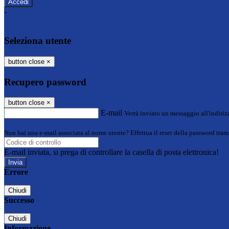
-
Entra con SPID
Entra con CIE
Seleziona utente
button close
×
Recupero password
button close
×
E-mail
Verrà inviato un messaggio all'indirizz
Non hai una e-mail associata al nome utente? Effettua il reset della password tram
E-mail inviata, si prega di controllare la casella di posta elettronica!
Errore
Chiudi
Successo
Chiudi
Informazione