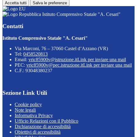
Accetta tutti
Salva le preferenze
Istituto Comprensivo Statale "A. Cesari"
Contatti
Istituto Comprensivo Statale "A. Cesari"
Via Marconi, 76 – 37060 Castel d’Azzano (VR)
Tel:
0458520813
Email:
vric85900v@istruzione.it
Link per inviare una mail
PEC:
vric85900v@pec.istruzione.it
Link per inviare una mail
C.F.: 93048380237
Sezione Link Utili
Cookie policy
Note legali
Informativa Privacy
Ufficio Relazioni con il Pubblico
Dichiarazione di accessibilità
Obiettivi di accessibilità