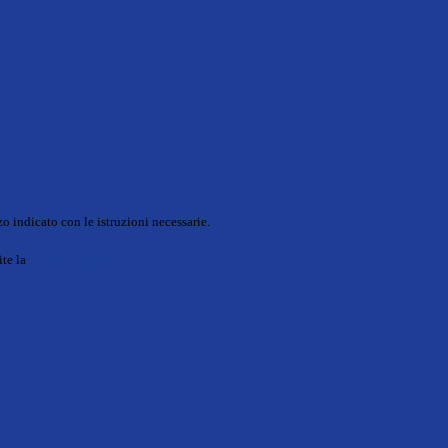
o indicato con le istruzioni necessarie.
ite la
Login Spaggiari