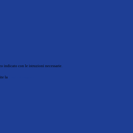
o indicato con le istruzioni necessarie.
ite la
Login Spaggiari