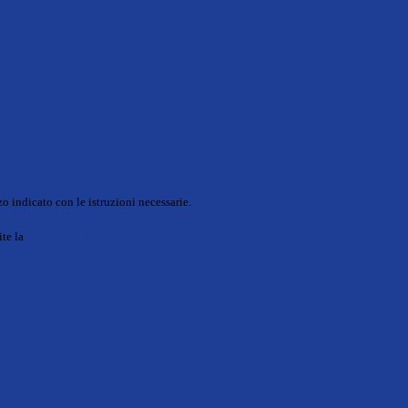
o indicato con le istruzioni necessarie.
ite la
Login Spaggiari